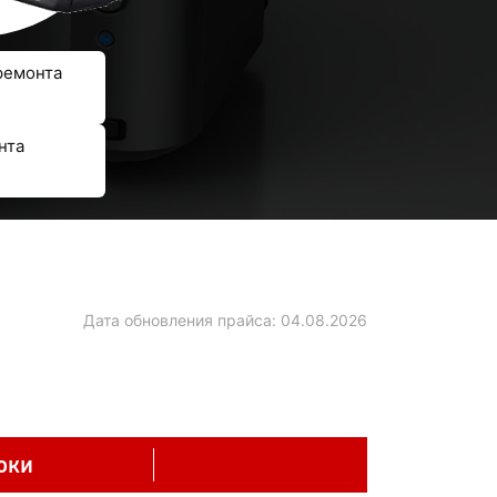
ремонта
нта
Дата обновления прайса:
04.08.2026
оки