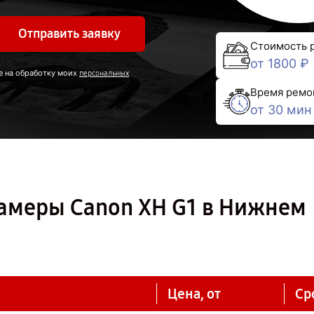
Отправить заявку
Стоимость 
от 1800 ₽
е на обработку моих
персональных
Время ремо
от 30 мин
амеры Canon XH G1 в Нижнем
Цена, от
Ср