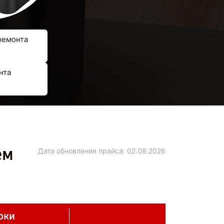
ремонта
нта
ем
Дата обновления прайса:
02.08.2026
оки