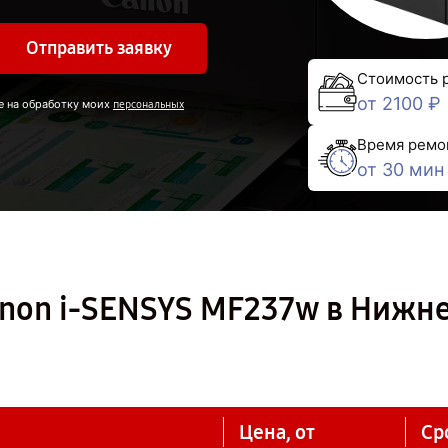
Отправить заявку
Стоимость 
от 2100 ₽
е на обработку моих
персональных
Время ремо
от 30 мин
non i-SENSYS MF237w в Нижн
Цена, от
Ср